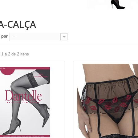
A-CALÇA
 por
--
1 a 2 de 2 itens