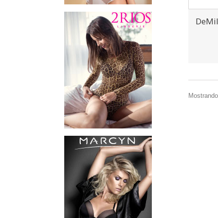
DeMil
Mostrando 