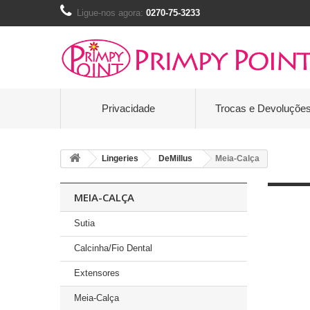
Ligue-nos agora:
0270-75-3233
Privacidade
Trocas e Devoluçõe
Lingeries
DeMillus
Meia-Calça
MEIA-CALÇA
Sutia
Calcinha/Fio Dental
Extensores
Meia-Calça