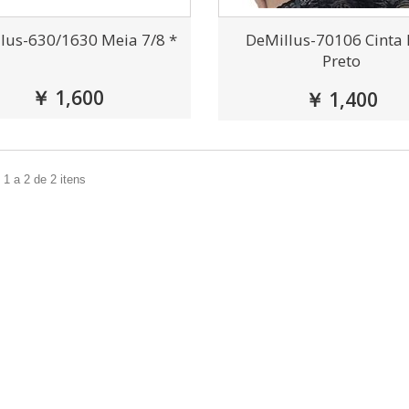
lus-630/1630 Meia 7/8 *
DeMillus-70106 Cinta 
Preto
￥ 1,600
￥ 1,400
1 a 2 de 2 itens