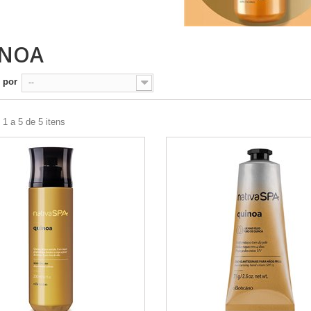
INOA
 por
--
1 a 5 de 5 itens