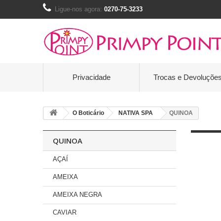
Ligue-nos agora:
0270-75-3233
Privacidade
Trocas e Devoluçõe
O Boticário
NATIVA SPA
QUINOA
QUINOA
AÇAÍ
AMEIXA
AMEIXA NEGRA
CAVIAR