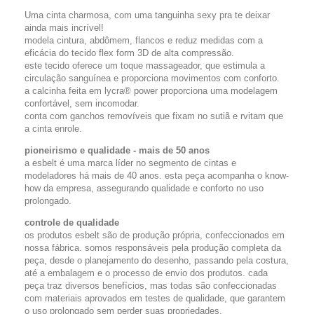
Uma cinta charmosa, com uma tanguinha sexy pra te deixar
ainda mais incrível!
modela cintura, abdômem, flancos e reduz medidas com a
eficácia do tecido flex form 3D de alta compressão.
este tecido oferece um toque massageador, que estimula a
circulação sanguínea e proporciona movimentos com conforto.
a calcinha feita em lycra® power proporciona uma modelagem
confortável, sem incomodar.
conta com ganchos removíveis que fixam no sutiã e rvitam que
a cinta enrole.
pioneirismo e qualidade - mais de 50 anos
a esbelt é uma marca líder no segmento de cintas e
modeladores há mais de 40 anos. esta peça acompanha o know-
how da empresa, assegurando qualidade e conforto no uso
prolongado.
controle de qualidade
os produtos esbelt são de produção própria, confeccionados em
nossa fábrica. somos responsáveis pela produção completa da
peça, desde o planejamento do desenho, passando pela costura,
até a embalagem e o processo de envio dos produtos. cada
peça traz diversos benefícios, mas todas são confeccionadas
com materiais aprovados em testes de qualidade, que garantem
o uso prolongado sem perder suas propriedades.