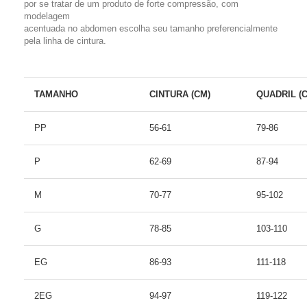
por se tratar de um produto de forte compressão, com
modelagem
acentuada no abdomen escolha seu tamanho preferencialmente
pela linha de cintura.
TAMANHO
CINTURA (CM)
QUADRIL (
PP
56-61
79-86
P
62-69
87-94
M
70-77
95-102
G
78-85
103-110
EG
86-93
111-118
2EG
94-97
119-122