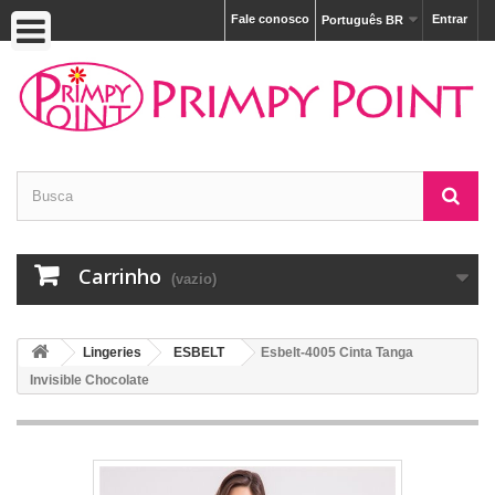
Fale conosco
Entrar
Português BR
Carrinho
(vazio)
Lingeries
ESBELT
Esbelt-4005 Cinta Tanga
Invisible Chocolate